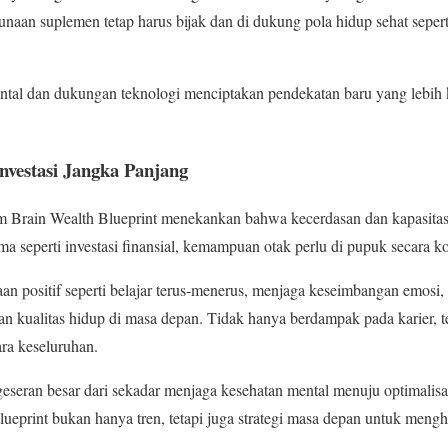
an suplemen tetap harus bijak dan di dukung pola hidup sehat seperti
ental dan dukungan teknologi menciptakan pendekatan baru yang lebih
nvestasi Jangka Panjang
m Brain Wealth Blueprint menekankan bahwa kecerdasan dan kapasitas 
ma seperti investasi finansial, kemampuan otak perlu di pupuk secara k
positif seperti belajar terus-menerus, menjaga keseimbangan emosi, 
n kualitas hidup di masa depan. Tidak hanya berdampak pada karier, 
ara keseluruhan.
seran besar dari sekadar menjaga kesehatan mental menuju optimalisas
ueprint bukan hanya tren, tetapi juga strategi masa depan untuk meng