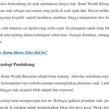
fokus berkembang ke arah optimalisasi fungsi otak. Brain Wealth Bluepr
 otak sebagai aset utama yang perlu di asah sejak dini. Hal ini terlih
ngsang kognitif, seperti membaca, meditasi, hingga manajemen stres ber
 oleh tuntutan era digital yang serba cepat. Kemampuan untuk tetap foku
 nilai penting dalam kehidupan sehari-hari. Dengan demikian, menjag
n.
u, Kamu Harus Tahu Hal Ini”
knologi Pendukung
 Brain Wealth Blueprint adalah brain training. Aktivitas sederhana seper
 keterampilan baru terbukti mampu meningkatkan plastisitas otak. Lat
hingga otak menjadi lebih adaptif dan responsif.
nologi turut mempercepat tren ini. Berbagai aplikasi pelatihan otak, p
nyak di gunakan untuk meningkatkan fokus dan daya ingat. Meski demi