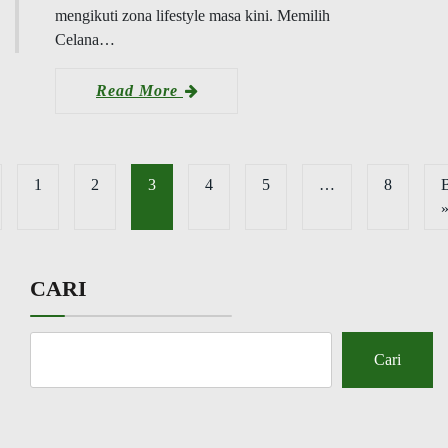
mengikuti zona lifestyle masa kini. Memilih
Celana…
Read More
1
2
3
4
5
…
8
B
CARI
Cari