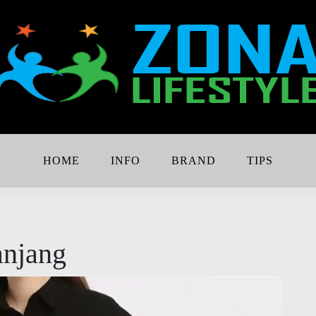
Lebih Keren
e
HOME
INFO
BRAND
TIPS
anjang