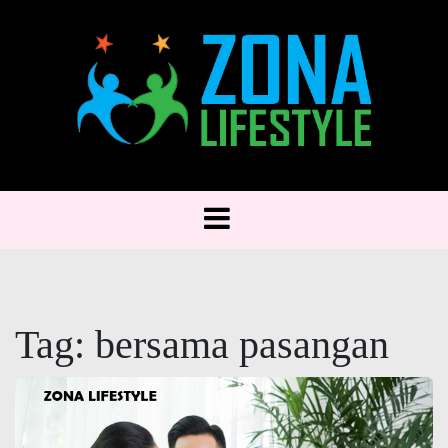
Skip
to
content
Zona Lifestyle: Hidup Lebih Baik, Gaya Lebih
Zona Lifestyle
Keren
Tag:
bersama pasangan