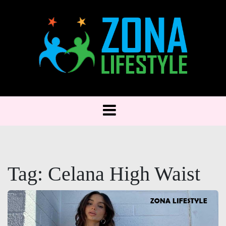
Skip
to
content
Zona Lifestyle: Hidup Lebih Baik, Gaya Lebih
Zona Lifestyle
Keren
Tag:
Celana High Waist