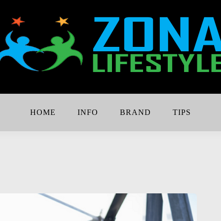
Lebih Keren
e
HOME
INFO
BRAND
TIPS