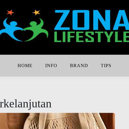
Lebih Keren
e
HOME
INFO
BRAND
TIPS
kelanjutan