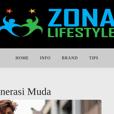
Lebih Keren
e
HOME
INFO
BRAND
TIPS
nerasi Muda