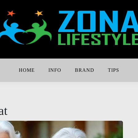
Lebih Keren
e
HOME
INFO
BRAND
TIPS
at