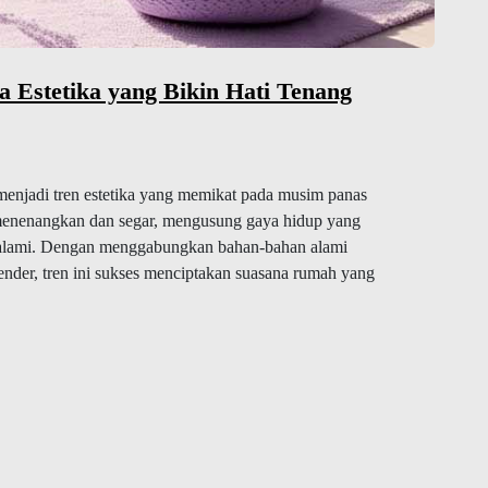
 Estetika yang Bikin Hati Tenang
menjadi tren estetika yang memikat pada musim panas
menenangkan dan segar, mengusung gaya hidup yang
 alami. Dengan menggabungkan bahan-bahan alami
vender, tren ini sukses menciptakan suasana rumah yang