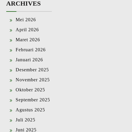
ARCHIVES
Mei 2026
April 2026
Maret 2026
Februari 2026
Januari 2026
Desember 2025
November 2025
Oktober 2025
September 2025
Agustus 2025
Juli 2025
Juni 2025