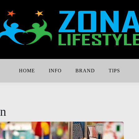
Lebih Keren
e
HOME
INFO
BRAND
TIPS
on