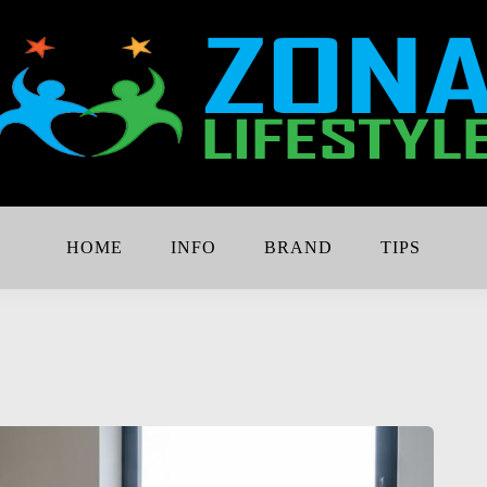
Lebih Keren
e
HOME
INFO
BRAND
TIPS