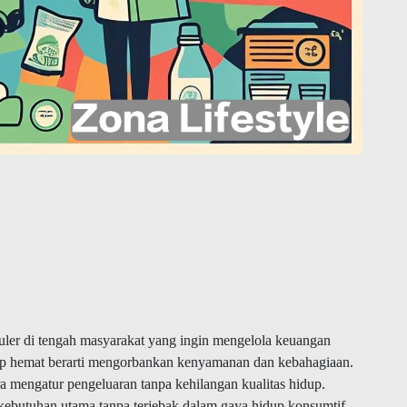
uler di tengah masyarakat yang ingin mengelola keuangan
up hemat berarti mengorbankan kenyamanan dan kebahagiaan.
ra mengatur pengeluaran tanpa kehilangan kualitas hidup.
a kebutuhan utama tanpa terjebak dalam gaya hidup konsumtif.