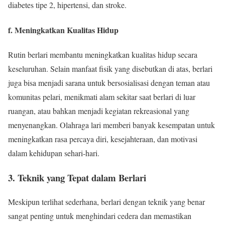
diabetes tipe 2, hipertensi, dan stroke.
f.
Meningkatkan Kualitas Hidup
Rutin berlari membantu meningkatkan kualitas hidup secara
keseluruhan. Selain manfaat fisik yang disebutkan di atas, berlari
juga bisa menjadi sarana untuk bersosialisasi dengan teman atau
komunitas pelari, menikmati alam sekitar saat berlari di luar
ruangan, atau bahkan menjadi kegiatan rekreasional yang
menyenangkan. Olahraga lari memberi banyak kesempatan untuk
meningkatkan rasa percaya diri, kesejahteraan, dan motivasi
dalam kehidupan sehari-hari.
3.
Teknik yang Tepat dalam Berlari
Meskipun terlihat sederhana, berlari dengan teknik yang benar
sangat penting untuk menghindari cedera dan memastikan