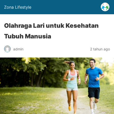
Zona Lifestyle
Olahraga Lari untuk Kesehatan
Tubuh Manusia
admin
2 tahun ago